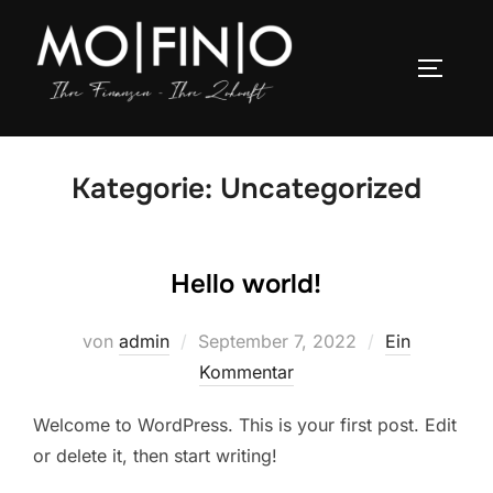
Zu
Inhalten
SEITEN
springen
Kategorie:
Uncategorized
Hello world!
Veröffentlicht
von
admin
September 7, 2022
Ein
am
Kommentar
Welcome to WordPress. This is your first post. Edit
or delete it, then start writing!