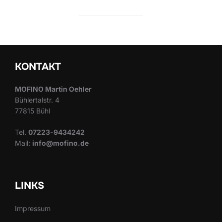
KONTAKT
MOFINO Martin Oehler
Bühlertalstr. 4
77815 Bühl
Tel.
07223-9434242
Mail:
info@mofino.de
LINKS
Impressum